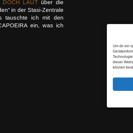
D DOCH LAUT
über die
n“ in der Stasi-Zentrale
s tauschte ich mit den
 CAPOEIRA ein, was ich
Um dir ein o
Geräteinfor
Technologien
dieser Websi
können best