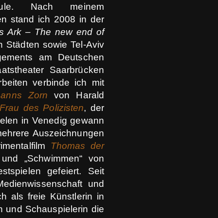
chule. Nach meinem
 stand ich 2008 in der
s Ark – The new end of
 Städten sowie Tel-Aviv
agements am Deutschen
atstheater Saarbrücken
beiten verbinde ich mit
manns Zorn
von Harald
Frau des Polizisten
, der
pielen in Venedig gewann
n mehrere Auszeichnungen
imentalfilm
Thomas der
a und „Schwimmen“ von
spielen gefeiert. Seit
Medienwissenschaft und
 als freie Künstlerin in
rin und Schauspielerin die