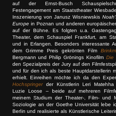
auf der Ernst-Busch Schauspiels
Festengagement am Staatstheater Wiesbaden
Inszenierung von Janusz Wisniewskis
Noah’
Europe
in Poznan und anderen europäischen
auf der Bühne. Es folgten u.a. Gasteng
Theater, dem Schauspiel Frankfurt, am Sta
und in Erlangen. Besonders interessante Ar
dem Grimme Preis gekrönten Film
Brink
Bergmann und Philip Grönings Kinofilm
Die 
den Spezialpreis der Jury auf den Filmfests
und für den ich als beste Hauptdarstelleri
erhielt. Einreihen möchte ich da den Exper
Hochspringer
der Künstlerin Leri Matehh
Luzie Loose – beide auf mehreren Filmfest
meinem Studium der Theater-, Film- und 
Soziologie an der Goethe Universität lebe ich
Berlin und realisierte als Künstlerische Leite